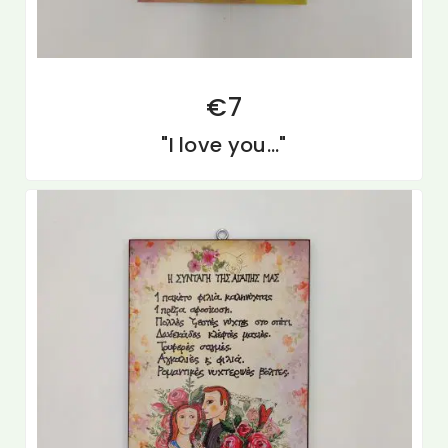
€
7
"I love you..."