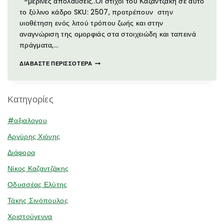
-μερινές απολαύσεις..Οι στίχοι του Καζαντζάκη σε αυτό
το ξύλινο κάδρο SKU: 2507, προτρέπουν στην
υιοθέτηση ενός λιτού τρόπου ζωής και στην
αναγνώριση της ομορφιάς στα στοιχειώδη και ταπεινά
πράγματα,…
ΔΙΑΒΆΣΤΕ ΠΕΡΙΣΣΌΤΕΡΑ
Κατηγορίες
#αξιαλογου
Αργύρης Χιόνης
Διάφορα
Νίκος Καζαντζάκης
Οδυσσέας Ελύτης
Τάκης Σινόπουλος
Χριστούγεννα