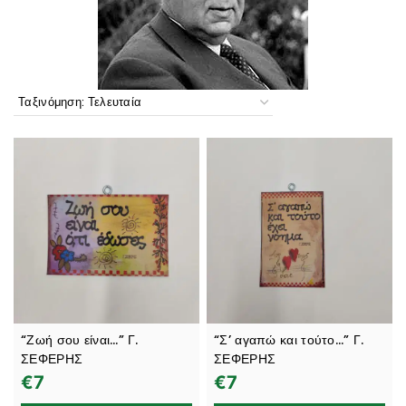
“Ζωή σου είναι…” Γ.
“Σ’ αγαπώ και τούτο…” Γ.
ΣΕΦΕΡΗΣ
ΣΕΦΕΡΗΣ
€
7
€
7