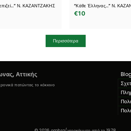
επιζεί…” Ν. ΚΑΖΑΝΤΖΑΚΗΣ
“Κάθε Έλληνας…” Ν. ΚΑΖ
€
10
Περισσότερα
νας, Αττικής
Blo
Σχετ
κτρονικά πατώντας το κόκκινο
Πλη
Πολ
Πολ
© 2026 ombra/χεροκάμωτο από το 1978