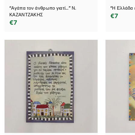
“Αγάπα τον άνθρωπο γιατί…” Ν.
“Η Ελλάδα 
ΚΑΖΑΝΤΖΑΚΗΣ
€
7
€
7