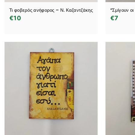
Τι φοβερός ανήφορος – Ν. Καζαντζάκης
“Σμίγουν ο
€
10
€
7