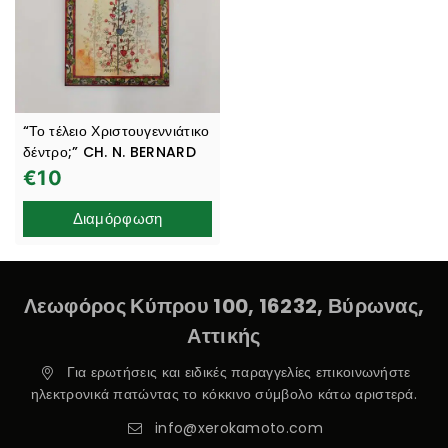
“Το τέλειο Χριστουγεννιάτικο
δέντρο;” CH. N. BERNARD
€
10
Διαμόρφωση
Λεωφόρος Κύπρου 100, 16232, Βύρωνας,
Αττικής
Για ερωτήσεις και ειδικές παραγγελίες επικοινωνήστε
ηλεκτρονικά πατώντας το κόκκινο σύμβολο κάτω αριστερά.
info@xerokamoto.com