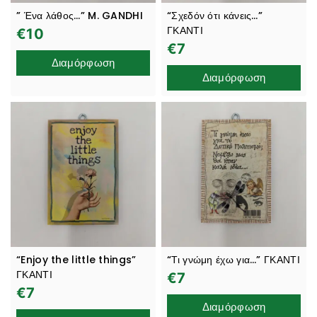
” Ένα λάθος…” M. GANDHI
“Σχεδόν ότι κάνεις…”
ΓΚΑΝΤΙ
€
10
€
7
Διαμόρφωση
Διαμόρφωση
“Enjoy the little things”
“Τι γνώμη έχω για…” ΓΚΑΝΤΙ
ΓΚΑΝΤΙ
€
7
€
7
Διαμόρφωση