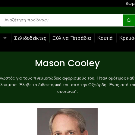
Δωρε
α
Σελιδοδείκτες
Ξύλινα Τετράδια
Κουτιά
Κρεμά
Mason Cooley
στός για τους πνευματώδεις αφορισμούς του. Ήταν ομότιμος καθη
ολούμπια. Έλαβε το διδακτορικό του από την Οξφόρδη. Ένας από τ
σκοτώνει”.