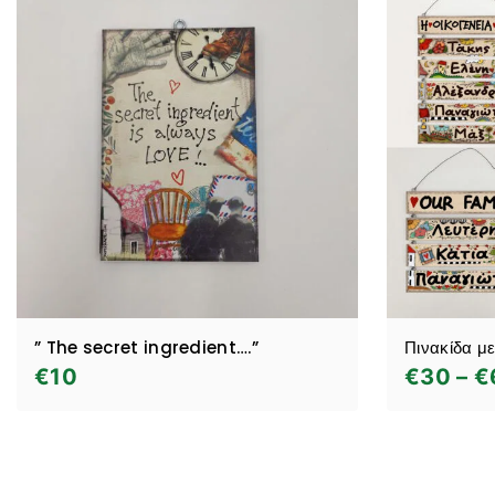
” The secret ingredient….”
Πινακίδα μ
€
10
€
30
–
€