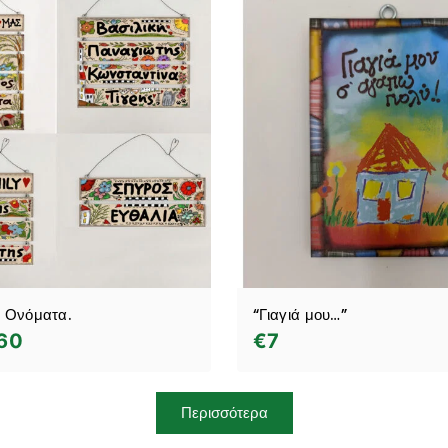
ε Ονόματα.
“Γιαγιά μου…”
60
€
7
Περισσότερα