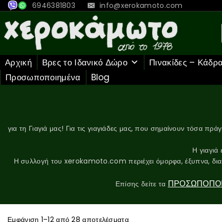
6946381803
info@xerokamoto.com
Αρχική
Βρες το Ιδανικό Δώρο
Πινακίδες – Κάδρ
Προσωποποιημένα
Blog
για τη Γιαγιά μας! Για τις γιαγιάδες μας, που σημαίνουν τόσα πρ
Η γιαγιά
Η συλλογή του xerokamoto.com περιέχει όμορφα, έξυπνα, διασκε
ΠΡΟΣΩΠΟΠΟ
Επίσης δείτε τα
Εμφάνιση 1–
12
από
28
αποτελέσματα