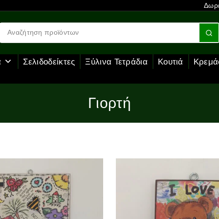
Δωρε
α
Σελιδοδείκτες
Ξύλινα Τετράδια
Κουτιά
Κρεμά
Γιορτή