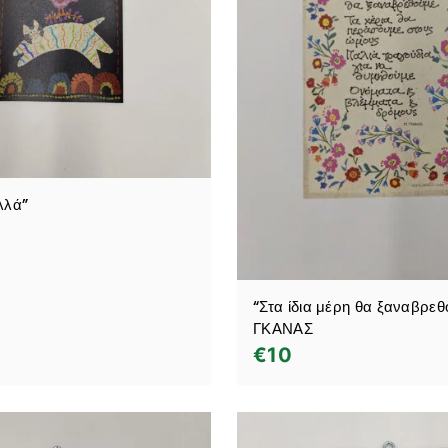
λλά”
“Στα ίδια μέρη θα ξαναβρε
ΓΚΑΝΑΣ
€
10