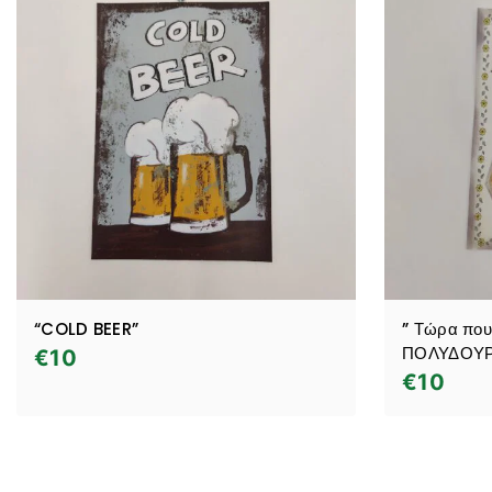
“COLD BEER”
” Τώρα που
ΠΟΛΥΔΟΥ
€
10
€
10