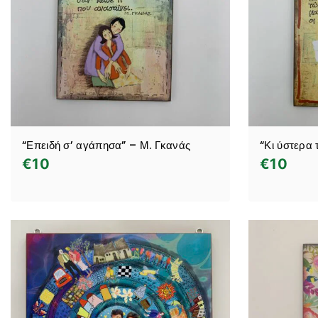
“Επειδή σ’ αγάπησα” – Μ. Γκανάς
“Κι ύστερα 
€
10
€
10