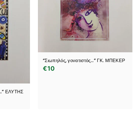
“Σιωπηλός, γονατιστός…” ΓΚ. ΜΠΕΚΕΡ
€
10
α…” ΕΛΥΤΗΣ