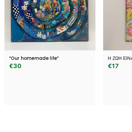
“Our homemade life”
Η ΖΩΗ ΕΙΝ
€
30
€
17