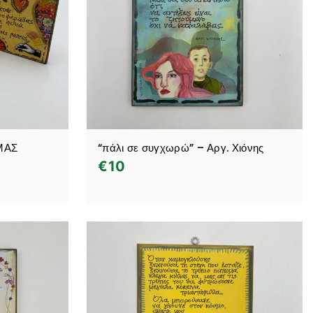
ΜΑΣ
“πάλι σε συγχωρώ” – Αργ. Χιόνης
€
10