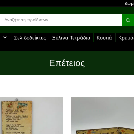
Δωρε
α
Σελιδοδείκτες
Ξύλινα Τετράδια
Κουτιά
Κρεμά
Επέτειος