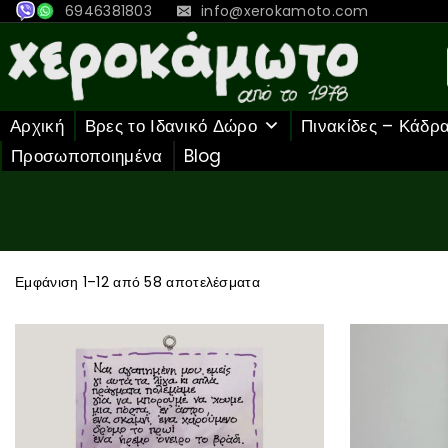
6946381803
info@xerokamoto.com
Αρχική
Βρες το Ιδανικό Δώρο
Πινακίδες – Κάδρ
Προσωποποιημένα
Blog
Εμφάνιση 1–
12
από
58
αποτελέσματα