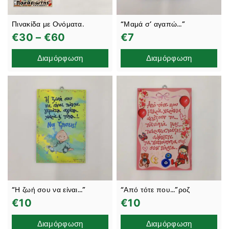
Πινακίδα με Ονόματα.
“Μαμά σ’ αγαπώ…”
€
30
–
€
60
€
7
Διαμόρφωση
Διαμόρφωση
“Η ζωή σου να είναι…”
“Από τότε που…”ροζ
€
10
€
10
Διαμόρφωση
Διαμόρφωση