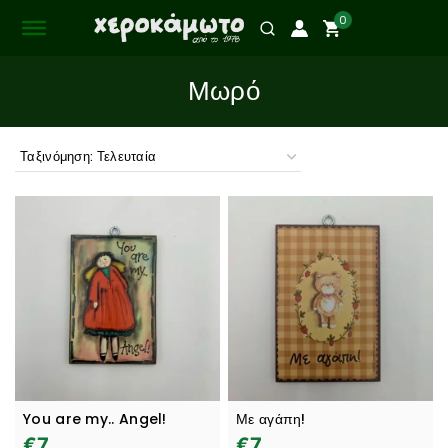
0
Μωρό
You are my.. Angel!
Με αγάπη!
€
7
€
7