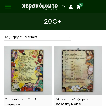
0
20€+
“Τα παιδιά σας” – Χ.
“Αν ένα παιδί ζει μέσα” –
Γκιμπράν
Dorothy Nolte