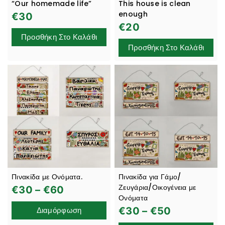
“Our homemade life”
This house is clean
enough
€
30
€
20
Προσθήκη Στο Καλάθι
Προσθήκη Στο Καλάθι
Πινακίδα με Ονόματα.
Πινακίδα για Γάμο/
Ζευγάρια/Οικογένεια με
€
30
–
€
60
Ονόματα
Διαμόρφωση
€
30
–
€
50