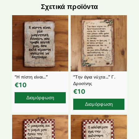
Σχετικά προϊόντα
“Η πίστη είναι…”
“Την άγια νύχτα…” Γ.
Δροσίνης
€
10
€
10
Διαμόρφωση
Διαμόρφωση