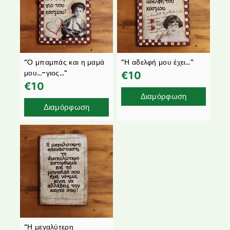
“Ο μπαμπάς και η μαμά
“Η αδελφή μου έχει…”
μου…-γιος…”
€
10
€
10
Διαμόρφωση
Διαμόρφωση
“Η μεγαλύτερη