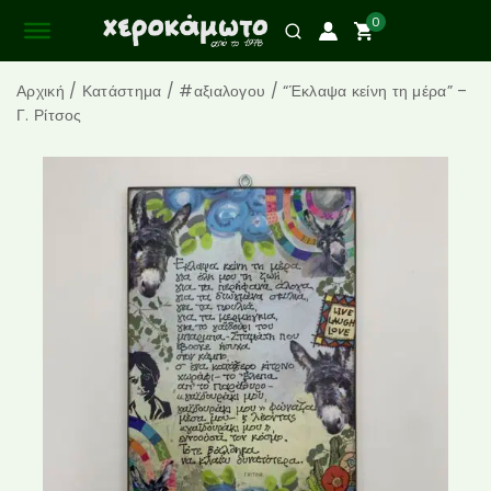
0
Αρχική
/
Κατάστημα
/
#αξιαλογου
/
“Έκλαψα κείνη τη μέρα” –
Γ. Ρίτσος