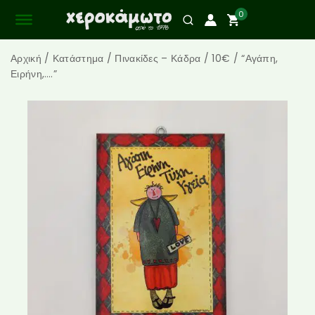
0
Αρχική
/
Κατάστημα
/
Πινακίδες – Κάδρα
/
10€
/
“Αγάπη,
Ειρήνη,….”