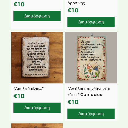
Δροσίνης
€
10
€
10
Διαμόρφωση
Διαμόρφωση
“Δουλειά είναι…”
“Αν όλοι απεχθάνονται
κάτι…” Confucius
€
10
€
10
Διαμόρφωση
Διαμόρφωση