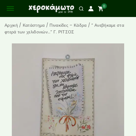
0
Αρχική
/
Κατάστημα
/
Πινακίδες – Κάδρα
/
” Ανεβήκαμε στα
φτερά των χελιδονιών…” Γ. ΡΙΤΣΟΣ