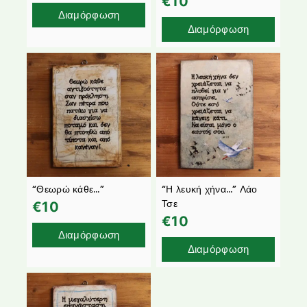
€
10
Διαμόρφωση
Διαμόρφωση
“Θεωρώ κάθε…”
“Η λευκή χήνα…” Λάο
Τσε
€
10
€
10
Διαμόρφωση
Διαμόρφωση