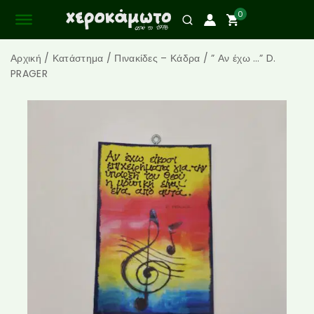
0
Αρχική
/
Κατάστημα
/
Πινακίδες – Κάδρα
/
” Αν έχω …” D.
PRAGER