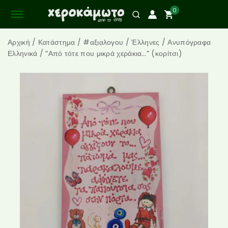
0
Αρχική
/
Κατάστημα
/
#αξιαλογου
/
Έλληνες
/
Ανυπόγραφα
Ελληνικά
/
“Από τότε που μικρά χεράκια…” (κορίτσι)