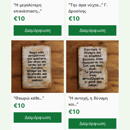
“Η μεγαλύτερη
“Την άγια νύχτα…” Γ.
επανάσταση…”
Δροσίνης
€
10
€
10
Διαμόρφωση
Διαμόρφωση
“Θεωρώ κάθε…”
“Η αντοχή, η δύναμη
και…”
€
10
€
10
Διαμόρφωση
Διαμόρφωση