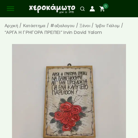
0
Αρχική
/
Κατάστημα
/
#αξιαλογου
/
Ξένοι
/
Ίρβιν Γιάλομ
/
“ΑΡΓΑ Η ΓΡΗΓΟΡΑ ΠΡΕΠΕΙ” Irvin David Yalom