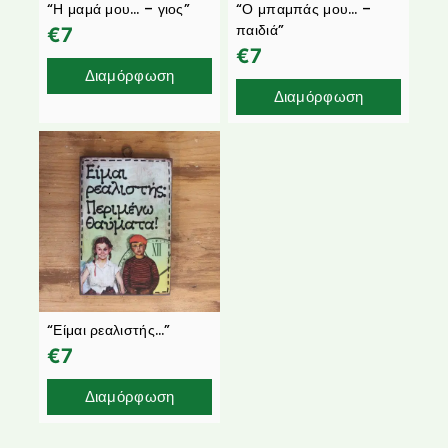
“Η μαμά μου… – γιος”
“Ο μπαμπάς μου… –
παιδιά”
€
7
€
7
Διαμόρφωση
Διαμόρφωση
“Είμαι ρεαλιστής…”
€
7
Διαμόρφωση