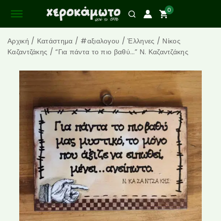
0
Αρχική
/
Κατάστημα
/
#αξιαλογου
/
Έλληνες
/
Νίκος
Καζαντζάκης
/
“Για πάντα το πιο βαθύ…” Ν. Καζαντζάκης