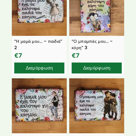
“Η μαμά μου… – παιδιά”
“Ο μπαμπάς μου… –
2
κόρη” 3
€
7
€
7
Διαμόρφωση
Διαμόρφωση