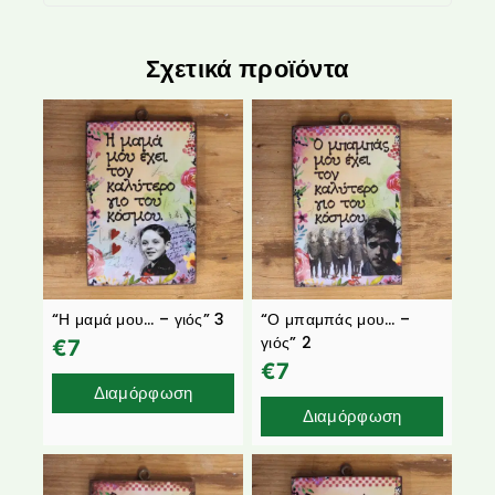
Σχετικά προϊόντα
“Η μαμά μου… – γιός” 3
“Ο μπαμπάς μου… –
γιός” 2
€
7
€
7
Διαμόρφωση
Διαμόρφωση