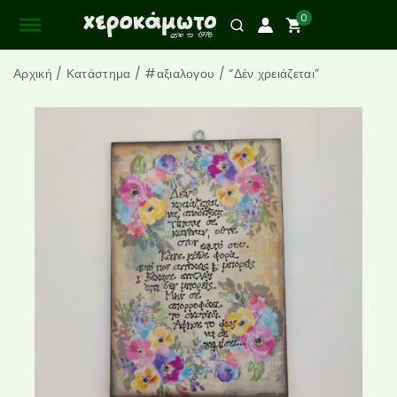
0
Αρχική
/
Κατάστημα
/
#αξιαλογου
/
“Δέν χρειάζεται”