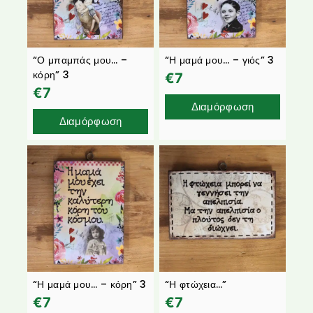
“Ο μπαμπάς μου… –
“Η μαμά μου… – γιός” 3
κόρη” 3
€
7
€
7
Διαμόρφωση
Διαμόρφωση
“Η μαμά μου… – κόρη” 3
“Η φτώχεια…”
€
7
€
7