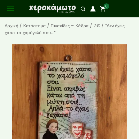
0
Αρχική
/
Κατάστημα
/
Πινακίδες – Κάδρα
/
7€
/
“Δεν έχεις
χάσει το χαμόγελό σου…”