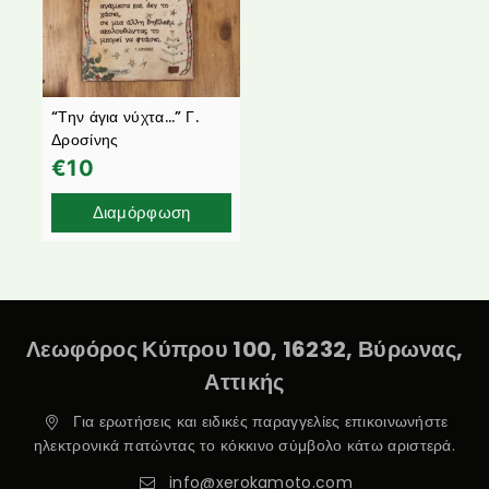
“Την άγια νύχτα…” Γ.
Δροσίνης
€
10
Διαμόρφωση
Λεωφόρος Κύπρου 100, 16232, Βύρωνας,
Αττικής
Για ερωτήσεις και ειδικές παραγγελίες επικοινωνήστε
ηλεκτρονικά πατώντας το κόκκινο σύμβολο κάτω αριστερά.
info@xerokamoto.com