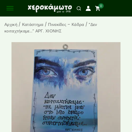
0
Αρχική
/
Κατάστημα
/
Πινακίδες – Κάδρα
/
“Δεν
κοιταχτήκαμε…” ΑΡΓ. ΧΙΟΝΗΣ