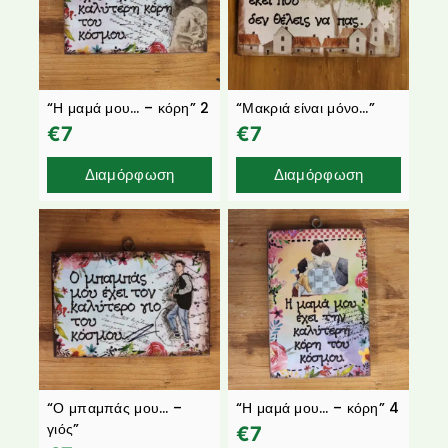
“Η μαμά μου… – κόρη” 2
“Μακριά είναι μόνο…”
€
7
€
7
Διαμόρφωση
Διαμόρφωση
“Ο μπαμπάς μου… –
“Η μαμά μου… – κόρη” 4
γιός”
€
7