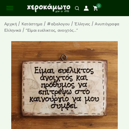
0
Αρχική
/
Κατάστημα
/
#αξιαλογου
/
Έλληνες
/
Ανυπόγραφα
Ελληνικά
/
“Είμαι ευέλικτος, ανοιχτός…”