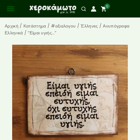
0
Αρχική
/
Κατάστημα
/
#αξιαλογου
/
Έλληνες
/
Ανυπόγραφα
Ελληνικά
/
“Είμαι υγιής…”