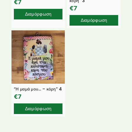
κόρη” 3
€
7
€
7
Διαμόρφωση
Διαμόρφωση
“Η μαμά μου… – κόρη” 4
€
7
Διαμόρφωση