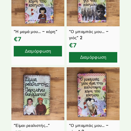
“Η μαμά μου… – κόρη”
“Ο μπαμπάς μου… –
γιός” 2
€
7
€
7
Διαμόρφωση
Διαμόρφωση
“Είμαι ρεαλιστής…”
“Ο μπαμπάς μου… –