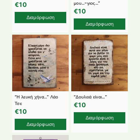
μου…-γιος…”
€
10
€
10
Διαμόρφωση
Διαμόρφωση
“Η λευκή χήνα…” Λάο
“Δουλειά είναι…”
Τσε
€
10
€
10
Διαμόρφωση
Διαμόρφωση