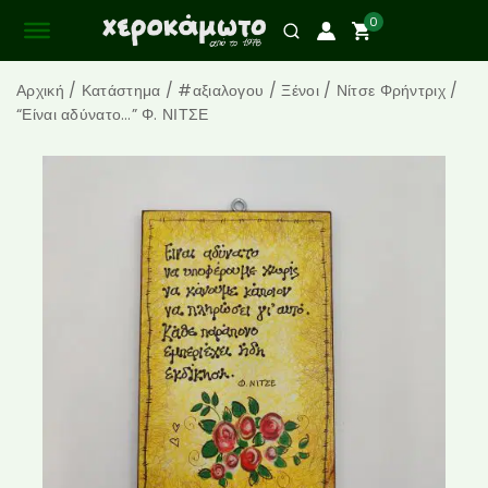
0
Αρχική
/
Κατάστημα
/
#αξιαλογου
/
Ξένοι
/
Νίτσε Φρήντριχ
/
“Είναι αδύνατο…” Φ. ΝΙΤΣΕ