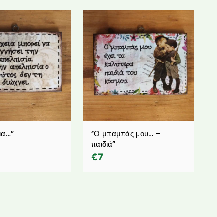
ια…”
“Ο μπαμπάς μου… –
παιδιά”
€
7