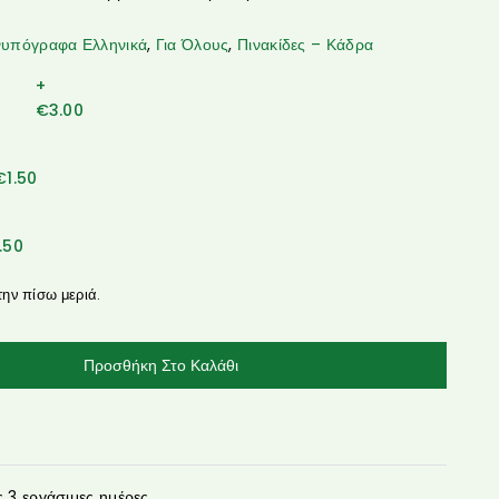
νυπόγραφα Ελληνικά
,
Για Όλους
,
Πινακίδες – Κάδρα
+
€
3.00
€
1.50
1.50
την πίσω μεριά.
Προσθήκη Στο Καλάθι
3 εργάσιμες ημέρες