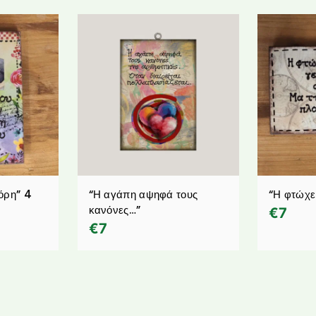
όρη” 4
“Η αγάπη αψηφά τους
“Η φτώχε
κανόνες…”
€
7
€
7