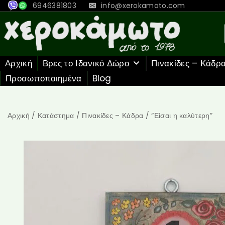
6946381803
info@xerokamoto.com
Αρχική
Βρες το Ιδανικό Δώρο
Πινακίδες – Κάδρ
Προσωποποιημένα
Blog
Αρχική
/
Κατάστημα
/
Πινακίδες – Κάδρα
/
“Είσαι η καλύτερη”