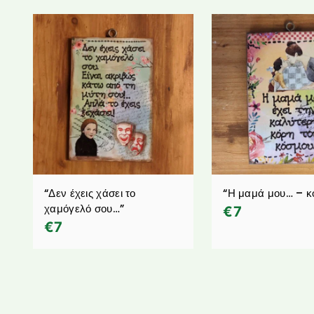
“Δεν έχεις χάσει το
“Η μαμά μου… – κ
χαμόγελό σου…”
€
7
€
7