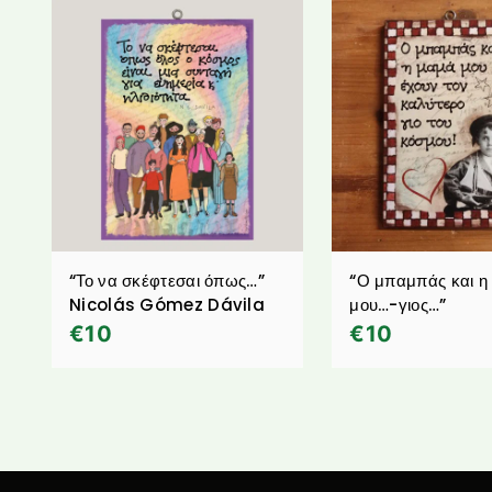
“Το να σκέφτεσαι όπως…”
“Ο μπαμπάς και η
Nicolás Gómez Dávila
μου…-γιος…”
€
10
€
10