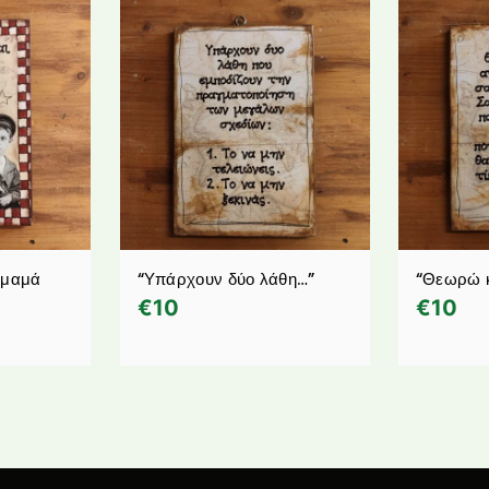
 μαμά
“Υπάρχουν δύο λάθη…”
“Θεωρώ 
€
10
€
10