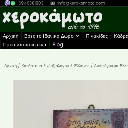
6946381803
info@xerokamoto.com
Αρχική
Βρες το Ιδανικό Δώρο
Πινακίδες – Κάδρ
Προσωποποιημένα
Blog
Αρχική
/
Κατάστημα
/
#αξιαλογου
/
Έλληνες
/
Ανυπόγραφα Ελλη