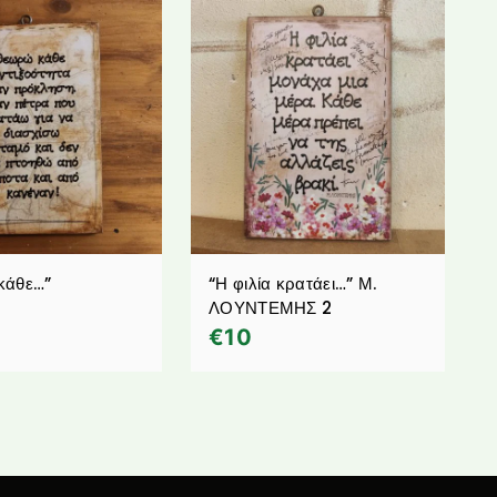
κάθε…”
“Η φιλία κρατάει…” Μ.
ΛΟΥΝΤΕΜΗΣ 2
€
10