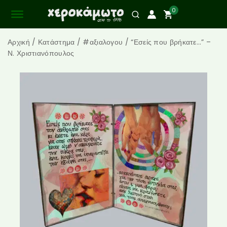
0
Αρχική
/
Κατάστημα
/
#αξιαλογου
/
“Εσείς που βρήκατε…” –
Ν. Χριστιανόπουλος