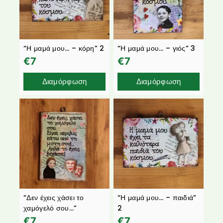
“Η μαμά μου… – κόρη” 2
“Η μαμά μου… – γιός” 3
€
7
€
7
Διαμόρφωση
Διαμόρφωση
“Δεν έχεις χάσει το
“Η μαμά μου… – παιδιά”
χαμόγελό σου…”
2
€
7
€
7