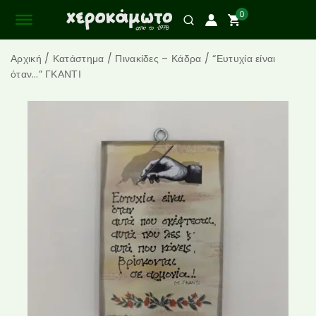
0
Αρχική
/
Κατάστημα
/
Πινακίδες – Κάδρα
/
“Ευτυχία είναι
όταν…” ΓΚΑΝΤΙ