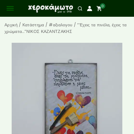
0
Αρχική
/
Κατάστημα
/
#αξιαλογου
/
“‘Εχεις τα πινέλα, έχεις τα
χρώματα…”ΝΙΚΟΣ ΚΑΖΑΝΤΖΑΚΗΣ