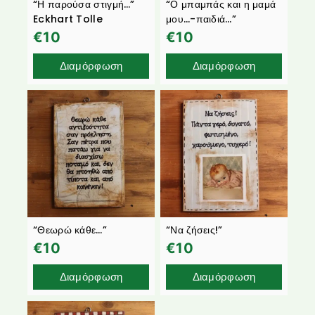
“Η παρούσα στιγμή…”
“Ο μπαμπάς και η μαμά
Eckhart Tolle
μου…-παιδιά…”
€
10
€
10
Διαμόρφωση
Διαμόρφωση
“Θεωρώ κάθε…”
“Να ζήσεις!”
€
10
€
10
Διαμόρφωση
Διαμόρφωση