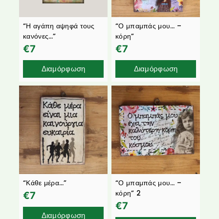
“Η αγάπη αψηφά τους
“Ο μπαμπάς μου… –
κανόνες…”
κόρη”
€
7
€
7
Διαμόρφωση
Διαμόρφωση
“Κάθε μέρα…”
“Ο μπαμπάς μου… –
κόρη” 2
€
7
€
7
Διαμόρφωση