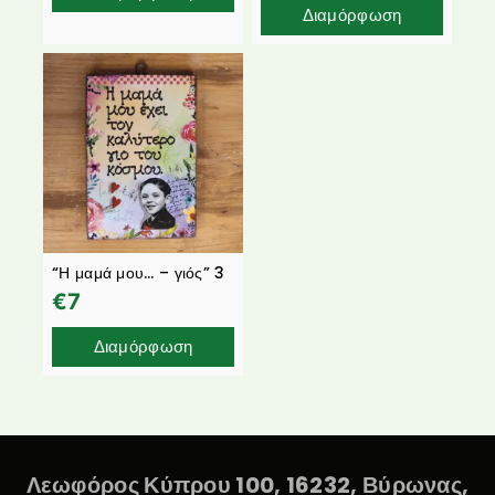
Διαμόρφωση
“Η μαμά μου… – γιός” 3
€
7
Διαμόρφωση
Λεωφόρος Κύπρου 100, 16232, Βύρωνας,