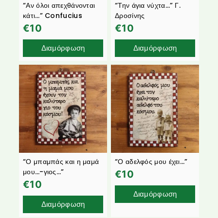
“Αν όλοι απεχθάνονται
“Την άγια νύχτα…” Γ.
κάτι…” Confucius
Δροσίνης
€
10
€
10
Διαμόρφωση
Διαμόρφωση
“Ο μπαμπάς και η μαμά
“Ο αδελφός μου έχει…”
μου…-γιος…”
€
10
€
10
Διαμόρφωση
Διαμόρφωση