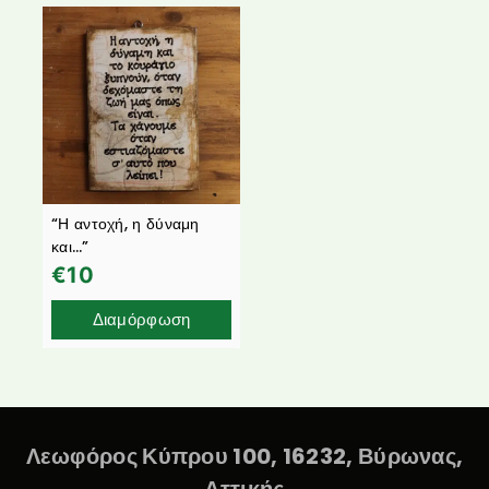
“Η αντοχή, η δύναμη
και…”
€
10
Διαμόρφωση
Λεωφόρος Κύπρου 100, 16232, Βύρωνας,
Αττικής