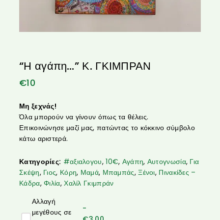
“Η αγάπη…” Κ. ΓΚΙΜΠΡΑΝ
€
10
Μη ξεχνάς!
Όλα μπορούν να γίνουν όπως τα θέλεις.
Επικοινώνησε μαζί μας, πατώντας το κόκκινο σύμβολο
κάτω αριστερά.
Κατηγορίες:
#αξιαλογου
,
10€
,
Αγάπη
,
Αυτογνωσία
,
Για
Σκέψη
,
Γιος
,
Κόρη
,
Μαμά
,
Μπαμπάς
,
Ξένοι
,
Πινακίδες –
Κάδρα
,
Φιλία
,
Χαλίλ Γκιμπράν
Αλλαγή
-
μεγέθους σε
€
3.00