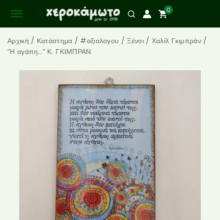
0
Αρχική
/
Κατάστημα
/
#αξιαλογου
/
Ξένοι
/
Χαλίλ Γκιμπράν
/
“Η αγάπη…” Κ. ΓΚΙΜΠΡΑΝ