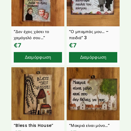
“Δεν έχεις χάσει το
“Ο μπαμπάς μου… –
χαμόγελό σου…”
παιδιά” 3
€
7
€
7
Διαμόρφωση
Διαμόρφωση
“Bless this House”
“Μακριά είναι μόνο…”