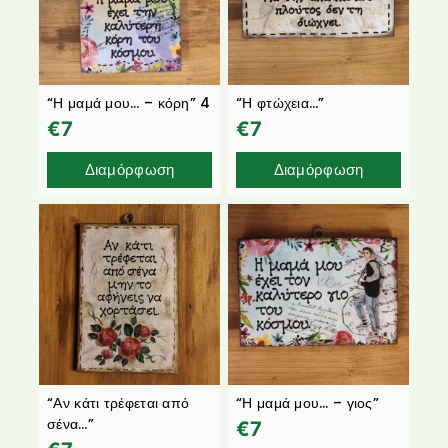
“Η μαμά μου… – κόρη” 4
“Η φτώχεια…”
€
7
€
7
Διαμόρφωση
Διαμόρφωση
“Αν κάτι τρέφεται από
“Η μαμά μου… – γιος”
σένα…”
€
7