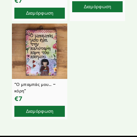
€
7
Διαμόρφωση
Διαμόρφωση
“Ο μπαμπάς μου… –
κόρη”
€
7
Διαμόρφωση