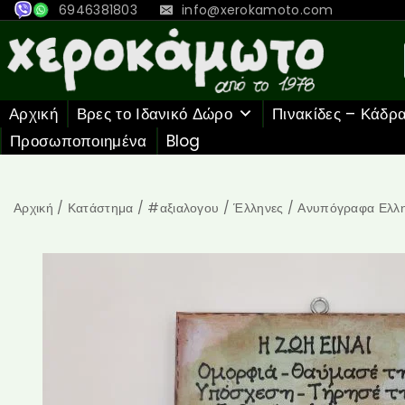
6946381803
info@xerokamoto.com
Αρχική
Βρες το Ιδανικό Δώρο
Πινακίδες – Κάδρ
Προσωποποιημένα
Blog
Αρχική
/
Κατάστημα
/
#αξιαλογου
/
Έλληνες
/
Ανυπόγραφα Ελλη