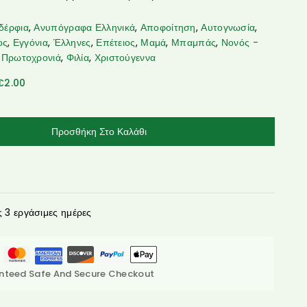
δέρφια
,
Ανυπόγραφα Ελληνικά
,
Αποφοίτηση
,
Αυτογνωσία
,
ος
,
Εγγόνια
,
Έλληνες
,
Επέτειος
,
Μαμά
,
Μπαμπάς
,
Νονός -
,
Πρωτοχρονιά
,
Φιλία
,
Χριστούγεννα
€
2.00
Προσθήκη Στο Καλάθι
3 εργάσιμες ημέρες
nteed Safe And Secure Checkout