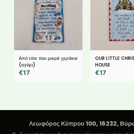
Από τότε που μικρά χεράκια
OUR LITTLE CHR
(αγόρι)
HOUSE
€
17
€
17
Λεωφόρος Κύπρου 100, 16232, Βύρω