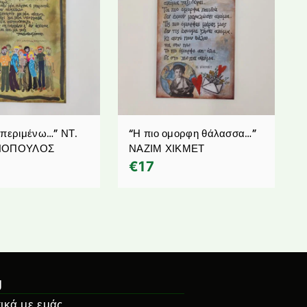
 περιμένω…” ΝΤ.
“Η πιο ομορφη θάλασσα…”
ΑΝΟΠΟΥΛΟΣ
ΝΑΖΙΜ ΧΙΚΜΕΤ
€
17
g
ικά με εμάς