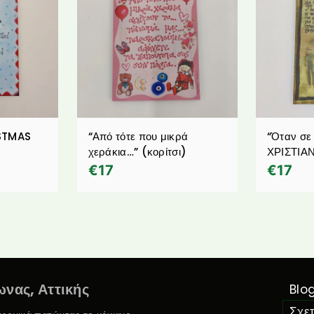
ISTMAS
“Από τότε που μικρά
“Όταν σε
χεράκια…” (κορίτσι)
ΧΡΙΣΤΙ
€
17
€
17
νας, Αττικής
Blo
Σχετ