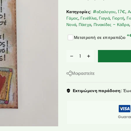
Κατηγορίες:
#αξιαλογου
,
17€
,
Α
Γάμος
,
Γενέθλια
,
Γιαγιά
,
Γιορτή
,
Γι
Νονά
,
Πάσχα
,
Πινακίδες – Κάδρα
+
Μετατροπή σε επιτραπέζιο
Μοιραστείτε
Εκτιμώμενη παράδοση:
Έως 
Guara