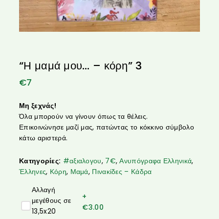
“Η μαμά μου… – κόρη” 3
€
7
Μη ξεχνάς!
Όλα μπορούν να γίνουν όπως τα θέλεις.
Επικοινώνησε μαζί μας, πατώντας το κόκκινο σύμβολο
κάτω αριστερά.
Κατηγορίες:
#αξιαλογου
,
7€
,
Ανυπόγραφα Ελληνικά
,
Έλληνες
,
Κόρη
,
Μαμά
,
Πινακίδες – Κάδρα
Αλλαγή
+
μεγέθους σε
€
3.00
13,5x20