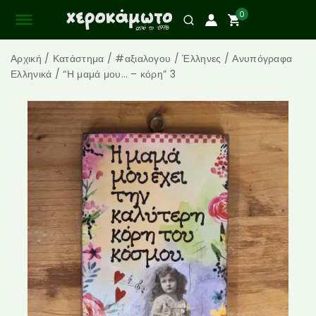
0
Αρχική
/
Κατάστημα
/
#αξιαλογου
/
Έλληνες
/
Ανυπόγραφα
Ελληνικά
/
“Η μαμά μου… – κόρη” 3