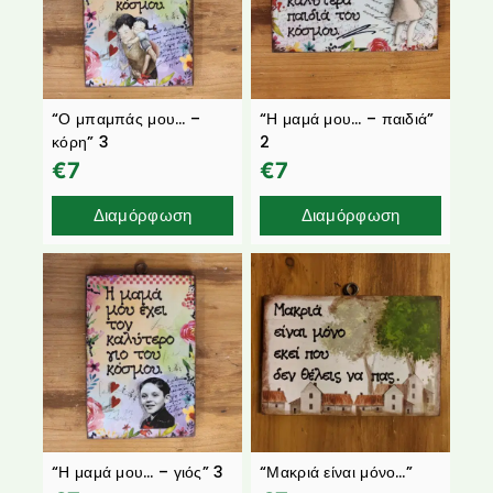
“Ο μπαμπάς μου… –
“Η μαμά μου… – παιδιά”
κόρη” 3
2
€
7
€
7
Διαμόρφωση
Διαμόρφωση
“Η μαμά μου… – γιός” 3
“Μακριά είναι μόνο…”