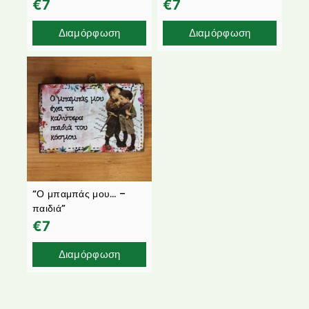
€
7
€
7
Διαμόρφωση
Διαμόρφωση
“Ο μπαμπάς μου… –
παιδιά”
€
7
Διαμόρφωση