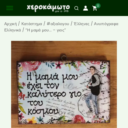
0
Αρχική
/
Κατάστημα
/
#αξιαλογου
/
Έλληνες
/
Ανυπόγραφα
Ελληνικά
/
“Η μαμά μου… – γιος”