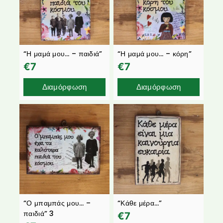
“Η μαμά μου… – παιδιά”
“Η μαμά μου… – κόρη”
€
7
€
7
Διαμόρφωση
Διαμόρφωση
“Ο μπαμπάς μου… –
“Κάθε μέρα…”
παιδιά” 3
€
7