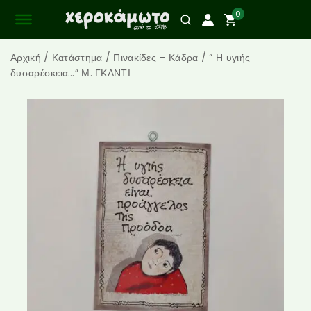
0
Αρχική
/
Κατάστημα
/
Πινακίδες – Κάδρα
/
” Η υγιής
δυσαρέσκεια…” Μ. ΓΚΑΝΤΙ