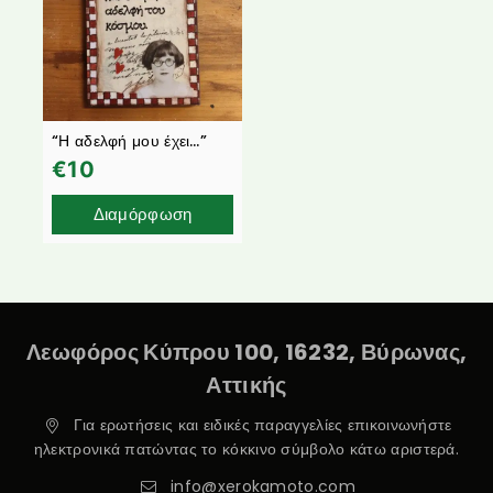
“Η αδελφή μου έχει…”
€
10
Διαμόρφωση
Λεωφόρος Κύπρου 100, 16232, Βύρωνας,
Αττικής
Για ερωτήσεις και ειδικές παραγγελίες επικοινωνήστε
ηλεκτρονικά πατώντας το κόκκινο σύμβολο κάτω αριστερά.
info@xerokamoto.com