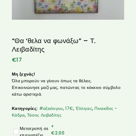
“Θα ‘θελα να φωνάξω” – Τ.
Λειβαδίτης
€
17
Μη ξεχνάς!
Όλα μπορούν να γίνουν όπως τα θέλεις.
Επικοινώνησε μαζί μας, πατώντας το κόκκινο σύμβολο
κάτω αριστερά.
Κατηγορίες:
#αξιαλογου
,
17€
,
Έλληνες
,
Πινακίδες –
Κάδρα
,
Τάσος Λειβαδίτης
+
Μετατροπή σε
€
2.00
επιτραπέζιο