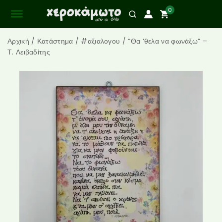
0
Αρχική
/
Κατάστημα
/
#αξιαλογου
/
“Θα ‘θελα να φωνάξω” –
Τ. Λειβαδίτης