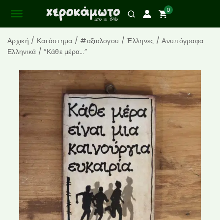
0
Αρχική
/
Κατάστημα
/
#αξιαλογου
/
Έλληνες
/
Ανυπόγραφα
Ελληνικά
/
“Κάθε μέρα…”