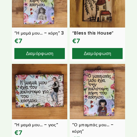
“Η μαμά μου… – κόρη” 3
“Bless this House”
€
7
€
7
Διαμόρφωση
Διαμόρφωση
“Η μαμά μου… – γιος”
“Ο μπαμπάς μου… –
κόρη”
€
7