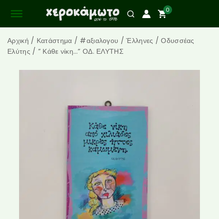
0
Αρχική
/
Κατάστημα
/
#αξιαλογου
/
Έλληνες
/
Οδυσσέας
Ελύτης
/
” Κάθε νίκη…” ΟΔ. ΕΛΥΤΗΣ