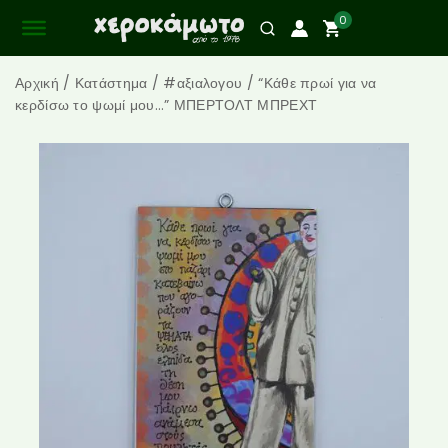
0
Αρχική
/
Κατάστημα
/
#αξιαλογου
/
“Κάθε πρωί για να
κερδίσω το ψωμί μου…” ΜΠΕΡΤΟΛΤ ΜΠΡΕΧΤ