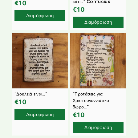
κάτι…” Confucius
€
10
€
10
Διαμόρφωση
Διαμόρφωση
“Δουλειά είναι…”
“Προτάσεις για
Χριστουγεννιάτικο
€
10
δώρο…”
Διαμόρφωση
€
10
Διαμόρφωση