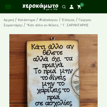
0
Αρχική
/
Κατάστημα
/
#αξιαλογου
/
Έλληνες
/
Γιώργος
Σαραντάρης
/
“Κάτι άλλο αν θέλετε…” Γ. ΣΑΡΑΝΤΑΡΗΣ