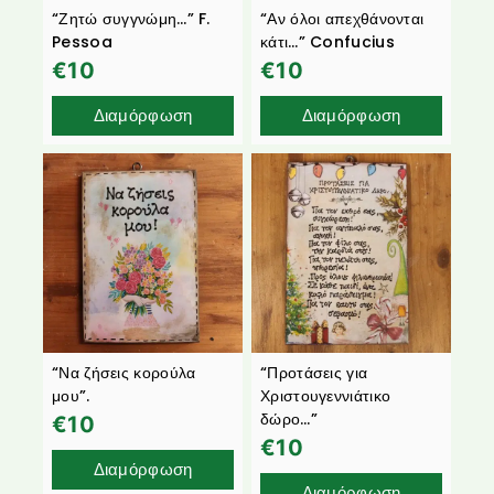
“Ζητώ συγγνώμη…” F.
“Αν όλοι απεχθάνονται
Pessoa
κάτι…” Confucius
€
10
€
10
Διαμόρφωση
Διαμόρφωση
“Να ζήσεις κορούλα
“Προτάσεις για
μου”.
Χριστουγεννιάτικο
δώρο…”
€
10
€
10
Διαμόρφωση
Διαμόρφωση