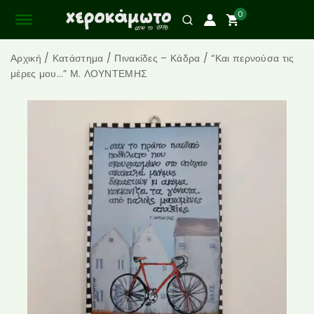
0
Αρχική
/
Κατάστημα
/
Πινακίδες – Κάδρα
/
“Και περνούσα τις
μέρες μου…” Μ. ΛΟΥΝΤΕΜΗΣ