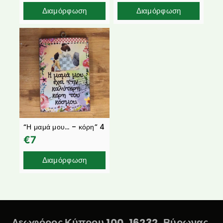
Διαμόρφωση
Διαμόρφωση
“Η μαμά μου… – κόρη” 4
€
7
Διαμόρφωση
Λεωφόρος Κύπρου 100, 16232, Βύρωνας,