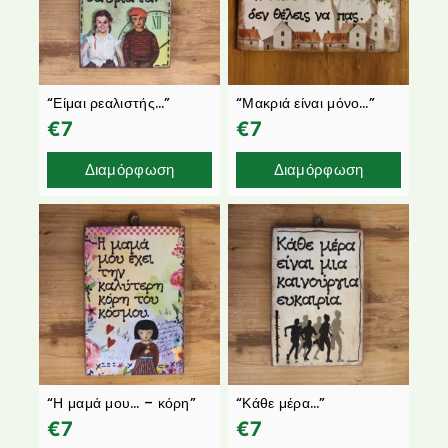
“Είμαι ρεαλιστής…”
“Μακριά είναι μόνο…”
€
7
€
7
Διαμόρφωση
Διαμόρφωση
“Η μαμά μου… – κόρη”
“Κάθε μέρα…”
€
7
€
7