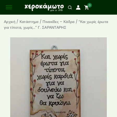
0
Αρχική
/
Κατάστημα
/
Πινακίδες – Κάδρα
/
“Και χωρίς έρωτα
για τίποτα, χωρίς…” Γ. ΣΑΡΑΝΤΑΡΗΣ