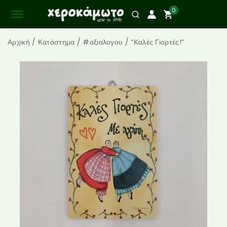
0
Αρχική
/
Κατάστημα
/
#αξιαλογου
/
“Καλές Γιορτές!”