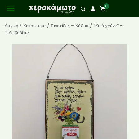
0
Αρχική
/
Κατάστημα
/
Πινακίδες – Κάδρα
/
“Κι ώ χρόνε” –
Τ.Λειβαδίτης