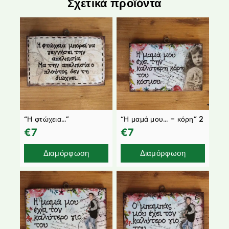
Σχετικά προϊόντα
“Η φτώχεια…”
“Η μαμά μου… – κόρη” 2
€
7
€
7
Διαμόρφωση
Διαμόρφωση