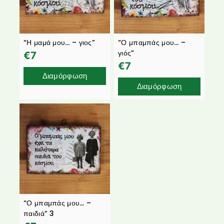
“Η μαμά μου… – γιος”
“Ο μπαμπάς μου… –
γιός”
€
7
€
7
Διαμόρφωση
Διαμόρφωση
“Ο μπαμπάς μου… –
παιδιά” 3