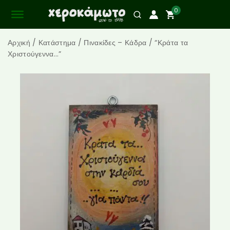
0
Αρχική
/
Κατάστημα
/
Πινακίδες – Κάδρα
/
“Κράτα τα
Χριστούγεννα…”