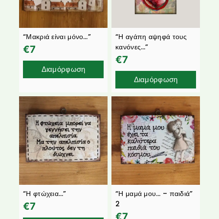
“Μακριά είναι μόνο…”
“Η αγάπη αψηφά τους
κανόνες…”
€
7
€
7
Διαμόρφωση
Διαμόρφωση
“Η φτώχεια…”
“Η μαμά μου… – παιδιά”
2
€
7
€
7